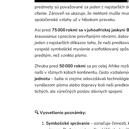
predmety sú považované za jeden z najstarších dôk
cítenie. Zároveň sa ukazuje, že niektoré mušle mu
spoločenské vzťahy už v hlbokom praveku.
Asi pred
75 000 rokmi sa v juhoafrickej jaskyni
kraussianus
s precízne prevŕtanými otvormi, datov
jeden z najstarších dôkazov toho, že naši predkovi
vyspelé symbolické myslenie a sofistikovaný spô
predtým, než vzniklo písmo.
Zhruba pred
50 000 rokmi
sa po celej Afrike rozš
našli v rôznych kútoch kontinentu, často vzdialený
jednotu
– ľudia si zrejme odovzdávali technológi
vynálezom písma alebo dopravy boli naši predkovi
tichých, ale výrečných poslov dávnych spojení.
🔍
Vysvetlenie poznámky:
Symbolické správanie
– označuje činnosti,