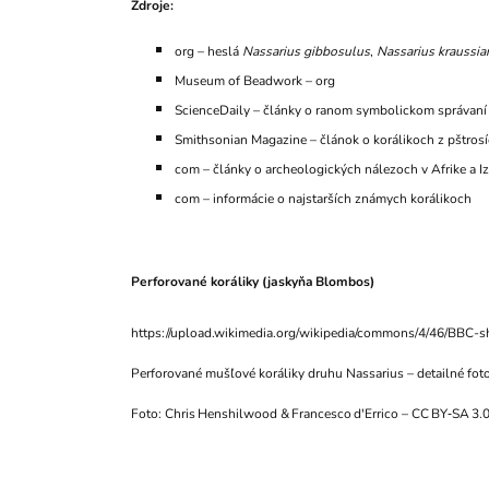
Zdroje:
org – heslá
Nassarius gibbosulus
,
Nassarius kraussia
Museum of Beadwork –
org
ScienceDaily – články o ranom symbolickom správaní 
Smithsonian Magazine – článok o korálikoch z pštrosí
com – články o archeologických nálezoch v Afrike a Iz
com – informácie o najstarších známych korálikoch
Perforované koráliky (jaskyňa Blombos)
https://upload.wikimedia.org/wikipedia/commons/4/46/BBC-s
Perforované mušľové koráliky druhu Nassarius – detailné fot
Foto: Chris Henshilwood & Francesco d'Errico – CC BY‑SA 3.0