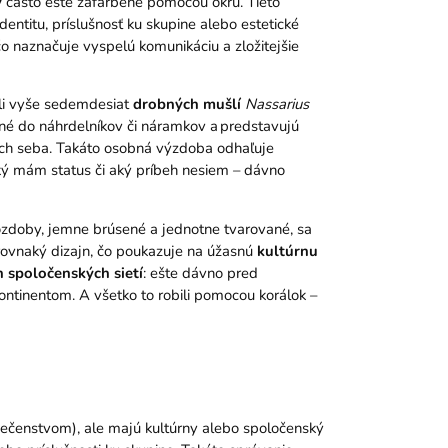
v
často ešte zafarbené pomocou okru. Tieto
ntitu, príslušnosť ku skupine alebo estetické
čo naznačuje vyspelú komunikáciu a zložitejšie
ili vyše sedemdesiat
drobných mušlí
Nassarius
ené do náhrdelníkov či náramkov a predstavujú
amých seba. Takáto osobná výzdoba odhaľuje
ký mám status či aký príbeh nesiem – dávno
ozdoby, jemne brúsené a jednotne tvarované, sa
r rovnaký dizajn, čo poukazuje na úžasnú
kultúrnu
 spoločenských sietí
: ešte dávno pred
ntinentom. A všetko to robili pomocou korálok –
ezpečenstvom), ale majú kultúrny alebo spoločenský