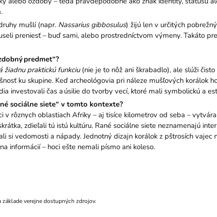
ky alebo ozdoby – teda pravdepodobne ako znak identity, statusu ale
.
druhy mušlí (napr.
Nassarius gibbosulus
) žijú len v určitých pobrež
 museli preniesť – buď sami, alebo prostredníctvom výmeny. Takáto pr
ozdobný predmet“?
 žiadnu praktickú funkciu
(nie je to nôž ani škrabadlo), ale slúži čisto
íslušnosť ku skupine. Keď archeológovia pri náleze mušľových korálo
ia investovali čas a úsilie do tvorby vecí, ktoré mali symbolickú a est
é sociálne siete“ v tomto kontexte?
 v rôznych oblastiach Afriky – aj tisíce kilometrov od seba – vytvára
rátka, zdieľali tú istú kultúru. Rané sociálne siete neznamenajú inter
ali si vedomosti a nápady. Jednotný dizajn korálok z pštrosích vaj
 informácií – hoci ešte nemali písmo ani koleso.
a základe verejne dostupných zdrojov.