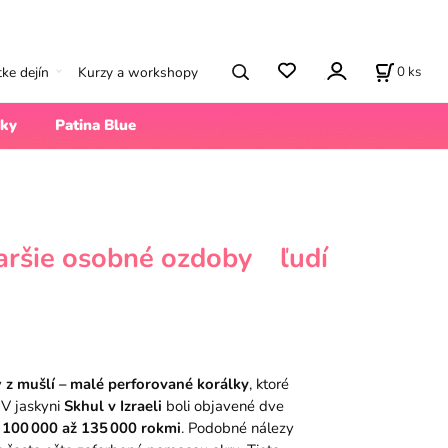
0
ks
tke dejín
Kurzy a workshopy
ky
Patina Blue
aršie osobné ozdoby ľudí
y
z mušlí – malé perforované korálky
, ktoré
 V jaskyni
Skhul v Izraeli
boli objavené dve
d
100 000 až 135 000 rokmi
. Podobné nálezy