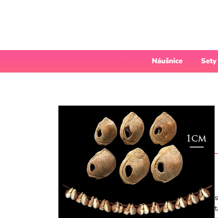
Náušnice
Sety
s