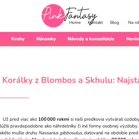
Home
Kontakt
Blog
Na ni
Kruhy
Náramky
Návody a konzultácie
Novin
K
orálky
z Blombos a S
khulu:
Najst
Už pred viac ako
100 000 rokmi
si naši predkovia vytvárali ozdob
lúžili pravdepodobne ako náhrdelníky či iné formy osobnej výzdoby.
takéto mušle druhu
Nassarius gibbosulus
, datované na obdobie pre