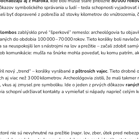
pochádzajú aj z Maroka
, kde boli mušle staré približne
80 000 roko
azov symbolického správania u ľudí – teda schopnosti vyjadrovať ide
seli byť dopravené z pobrežia až stovky kilometrov do vnútrozemia, 
 Blombos
zablýsklo prvé “šperkové” remeslo: archeológovia tu objav
aných do obdobia 100 000 – 70 000 rokov. Tieto korálky boli navleč
a sa neuspokojili len s nástrojmi na lov a prežitie – začali zdobiť s
sob komunikácie: mušľa na šnúrke mohla povedať, ku komu patrím, a
íril nový „trend“ – korálky vyrábané
z pštrosích vajec
. Tieto drobné 
ch aj viac než 3 000 kilometrov. Archeológovia zistili, že mali takme
e, vkus aj zmysel pre symboliku. Ide o jeden z prvých dôkazov
raných
a schopní udržiavať kontakty a vymieňať si nápady naprieč celým ko
 ktoré nie sú nevyhnutné na prežitie (napr. lov, zber, útek pred neb