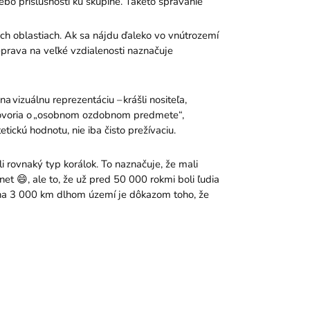
bo príslušnosti ku skupine. Takéto správanie
ných oblastiach. Ak sa nájdu ďaleko vo vnútrozemí
eprava na veľké vzdialenosti naznačuje
 na vizuálnu reprezentáciu – krášli nositeľa,
k hovoria o „osobnom ozdobnom predmete“,
etickú hodnotu, nie iba čisto prežívaciu.
li rovnaký typ korálok. To naznačuje, že mali
net 😄, ale to, že už pred 50 000 rokmi boli ľudia
ec na 3 000 km dlhom území je dôkazom toho, že