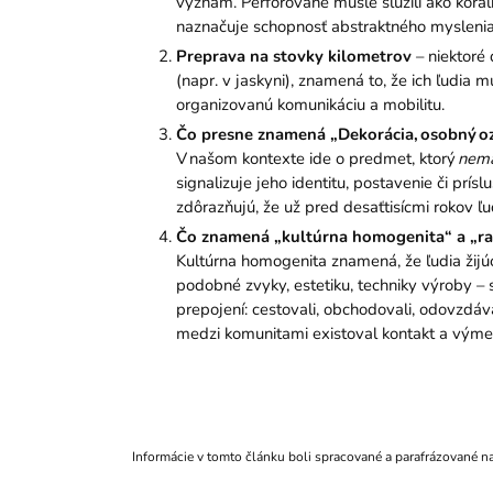
význam. Perforované mušle slúžili ako korál
naznačuje schopnosť abstraktného myslenia
Preprava na stovky kilometrov
– niektoré 
(napr. v jaskyni), znamená to, že ich ľudia
organizovanú komunikáciu a mobilitu.
Čo presne znamená „Dekorácia, osobný 
V našom kontexte ide o predmet, ktorý
nemá
signalizuje jeho identitu, postavenie či pr
zdôrazňujú, že už pred desaťtisícmi rokov ľud
Čo znamená „kultúrna homogenita“ a „ran
Kultúrna homogenita znamená, že ľudia žijúci
podobné zvyky, estetiku, techniky výroby – sk
prepojení: cestovali, obchodovali, odovzdáv
medzi komunitami existoval kontakt a výmena
Informácie v tomto článku boli spracované a parafrázované n