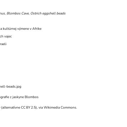
nus
,
Blombos Cave
,
Ostrich eggshell beads
a kultúrnej výmene v Afrike
ch vajec
raeli
hell-beads.jpg
ografie z jaskyne Blombos
 (alternatívne CC BY 2.5), via Wikimedia Commons.