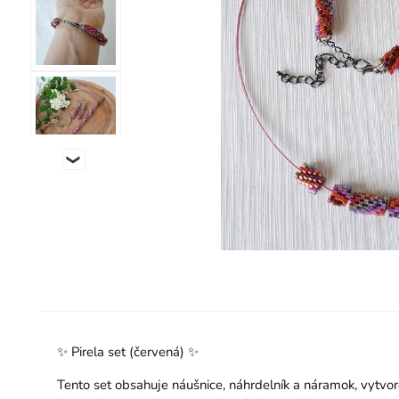
✨ Pirela set (červená) ✨
Tento set obsahuje náušnice, náhrdelník a náramok, vytv