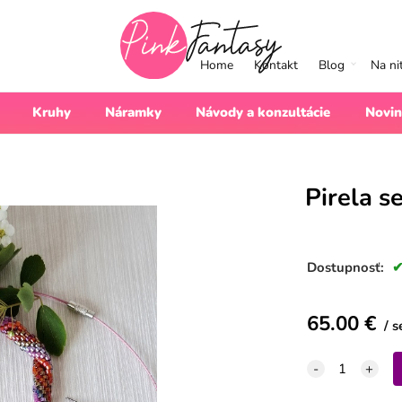
Home
Kontakt
Blog
Na ni
Kruhy
Náramky
Návody a konzultácie
Novin
Pirela s
Dostupnosť:
65.00
€
s