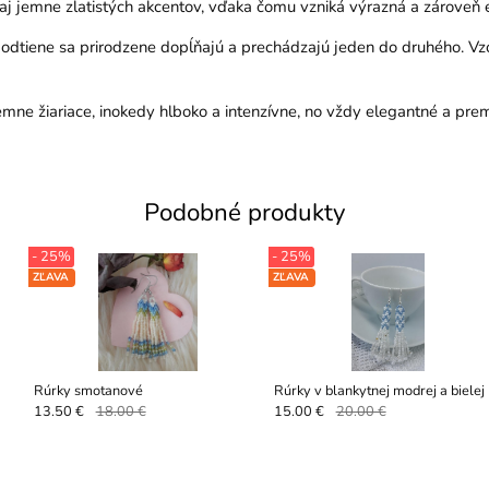
aj jemne zlatistých akcentov, vďaka čomu vzniká výrazná a zároveň e
odtiene sa prirodzene dopĺňajú a prechádzajú jeden do druhého. Vzo
emne žiariace, inokedy hlboko a intenzívne, no vždy elegantné a pre
Podobné produkty
- 25%
- 25%
ZĽAVA
ZĽAVA
Rúrky smotanové
Rúrky v blankytnej modrej a bielej
13.50 €
18.00 €
15.00 €
20.00 €