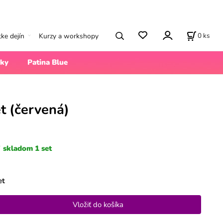
0
ks
tke dejín
Kurzy a workshopy
ky
Patina Blue
et (červená)
skladom 1 set
et