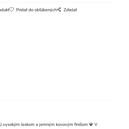
odukt
Pridať do obľúbených
Zdielať
ikajú vysokým leskom a jemným kovovým finišom 💎 V