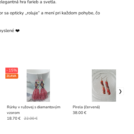
legantná hra farieb a svetla.
r sa opticky „roluje“ a mení pri každom pohybe, čo
myslené ❤️
- 15%
ZĽAVA
Rúrky v ružovej s diamantovým
Pirela (červená)
vzorom
38.00 €
18.70 €
22.00 €