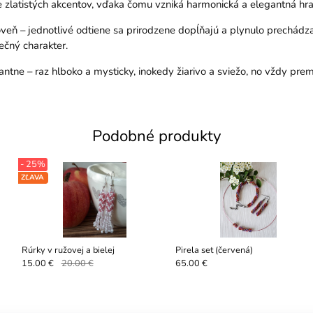
 zlatistých akcentov, vďaka čomu vzniká harmonická a elegantná hra 
eň – jednotlivé odtiene sa prirodzene dopĺňajú a plynulo prechádzaj
čný charakter.
antne – raz hlboko a mysticky, inokedy žiarivo a sviežo, no vždy prem
Podobné produkty
- 25%
ZĽAVA
Rúrky v ružovej a bielej
Pirela set (červená)
15.00 €
20.00 €
65.00 €