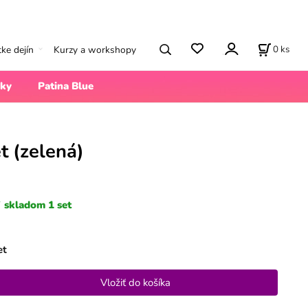
0
ks
tke dejín
Kurzy a workshopy
ky
Patina Blue
et (zelená)
skladom 1 set
et