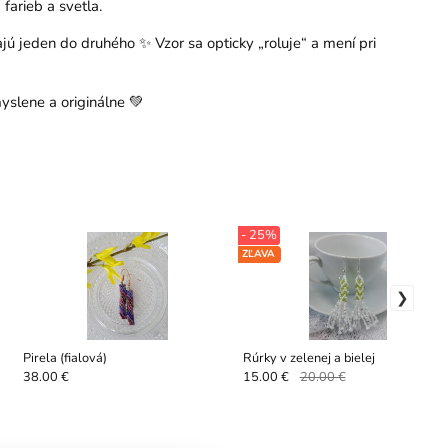
farieb a svetla.
ú jeden do druhého ✨ Vzor sa opticky „roluje“ a mení pri
yslene a originálne 💚
- 25%
ZĽAVA
Pirela (fialová)
Rúrky v zelenej a bielej
38.00 €
15.00 €
20.00 €