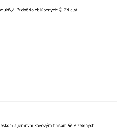
odukt
Pridať do obľúbených
Zdielať
m leskom a jemným kovovým finišom 💎 V zelených