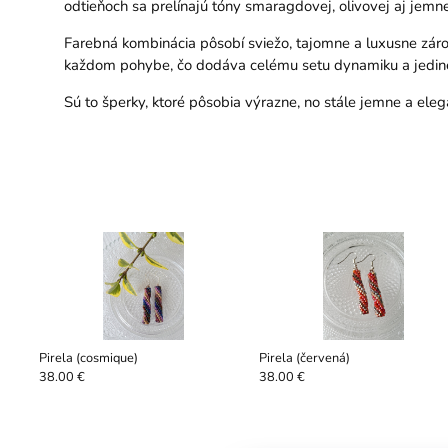
odtieňoch sa prelínajú tóny smaragdovej, olivovej aj jemne
Farebná kombinácia pôsobí sviežo, tajomne a luxusne zárov
každom pohybe, čo dodáva celému setu dynamiku a jedine
Sú to šperky, ktoré pôsobia výrazne, no stále jemne a eleg
Pirela (cosmique)
Pirela (červená)
38.00 €
38.00 €