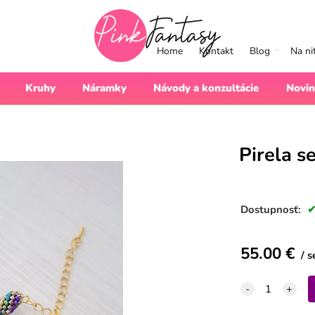
Home
Kontakt
Blog
Na ni
Kruhy
Náramky
Návody a konzultácie
Novin
Pirela s
Dostupnosť:
55.00
€
s