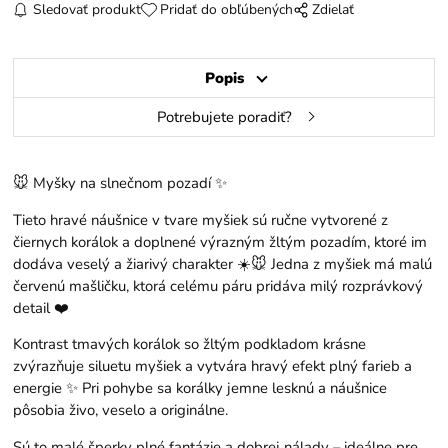
Sledovať produkt
Pridať do obľúbených
Zdielať
Popis
Potrebujete poradiť?
🐭 Myšky na slnečnom pozadí ✨
Tieto hravé náušnice v tvare myšiek sú ručne vytvorené z
čiernych korálok a doplnené výrazným žltým pozadím, ktoré im
dodáva veselý a žiarivý charakter ☀️🐭 Jedna z myšiek má malú
červenú mašličku, ktorá celému páru pridáva milý rozprávkový
detail ❤️
Kontrast tmavých korálok so žltým podkladom krásne
zvýrazňuje siluetu myšiek a vytvára hravý efekt plný farieb a
energie ✨ Pri pohybe sa korálky jemne lesknú a náušnice
pôsobia živo, veselo a originálne.
Sú to malé šperky plné fantázie a dobrej nálady – ideálne pre