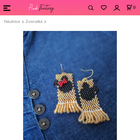
0
Náušnice
Zvieratká