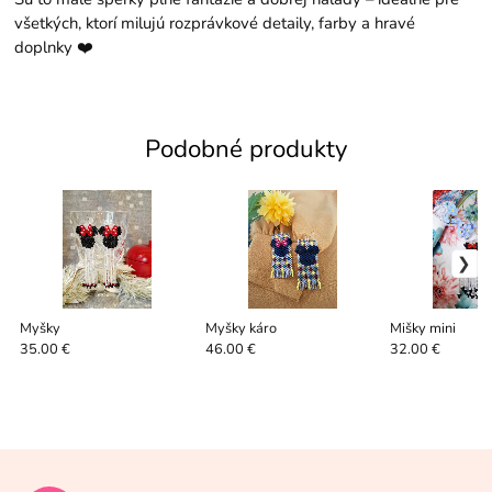
všetkých, ktorí milujú rozprávkové detaily, farby a hravé
doplnky ❤️
Podobné produkty
Myšky
Myšky káro
Mišky mini
35.00 €
46.00 €
32.00 €