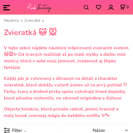
0
Náušnice
Zvieratká
Zvieratká 🐱 🐭
V tejto sekcii nájdete náušnice inšpirované zvieracím svetom
🐱🐭✨ Od hravých mačičiek až po malé myšky a ďalšie milé
motívy, ktoré v sebe nesú jemnosť, zvedavosť aj štipku
fantázie
Každý pár je vytvorený s dôrazom na detail a charakter
zvieratiek, ktoré dokážu vyčariť úsmev už na prvý pohľad 🤍
Farby, tvary a drobné prvky spolu vytvárajú hravé doplnky,
ktoré pôsobia roztomilo, no zároveň originálne a štýlovo.
Objavte kolekciu, ktorá prináša radosť, jemnú hravosť a
malý kúsok zvieracej mágie do každého outfitu ✨🐾
Filter